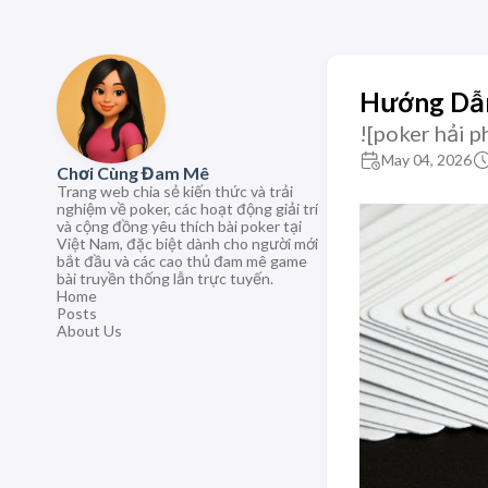
Hướng Dẫn
![poker hải 
May 04, 2026
Chơi Cùng Đam Mê
Trang web chia sẻ kiến thức và trải
nghiệm về poker, các hoạt động giải trí
và cộng đồng yêu thích bài poker tại
Việt Nam, đặc biệt dành cho người mới
bắt đầu và các cao thủ đam mê game
bài truyền thống lẫn trực tuyến.
Home
Posts
About Us