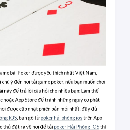
game bài Poker được yêu thích nhất Việt Nam,
 chú ý đến nơi tải game poker, nếu bạn muốn chơi
i này để trả lời câu hỏi cho nhiều bạn: Làm thế
ức hoặc App Store để tránh những nguy cơ phát
hơi được cập nhật phiên bản mới nhất, đầy đủ
òng IOS
, bạn gõ từ
poker hải phòng ios
trên App
e thủ đặt ra về nơi để tải
poker Hải Phòng IOS
thì