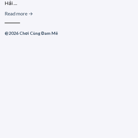
Hải …
Read more →
@2026 Chơi Cùng Đam Mê