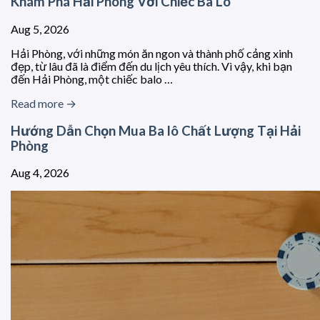
Khám Phá Hải Phòng Với Chiếc Ba Lô
Aug 5, 2026
Hải Phòng, với những món ăn ngon và thành phố cảng xinh
đẹp, từ lâu đã là điểm đến du lịch yêu thích. Vì vậy, khi bạn
đến Hải Phòng, một chiếc balo …
Read more →
Hướng Dẫn Chọn Mua Ba lô Chất Lượng Tại Hải
Phòng
Aug 4, 2026