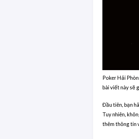
Poker Hải Phòng
bài viết này sẽ 
Đầu tiên, bạn hã
Tuy nhiên, khôn
thêm thông tin 