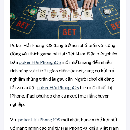
Poker Hải Phòng iOS đang trở nên phổ biến với cộng
đồng yêu thích game bài tại Việt Nam. Đặc biệt, phiên
bản
poker Hải Phòng iOS
mới nhất mang đến nhiều
tính năng vượt trội, giao diện sắc nét, cùng cơ hội trải
nghiệm những trận đấu gay cấn. Người chơi dễ dàng
tải và cài đặt
poker Hải Phòng iOS
trên mọi thiết bị
iPhone, iPad, phù hợp cho cả người mới lẫn chuyên
nghiệp.
Với
poker Hải Phòng iOS
mới nhất, bạn có thể kết nối
với hàng nghìn cao thủ từ Hải Phòng và khắp Việt Nam