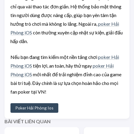
chỉ qua vài thao tác đơn giản. Hệ thống bảo mật thông
tin người dùng được nâng cấp, giúp bạn yên tâm tận
hưởng trò chơi mà không lo lắng. Ngoài ra,
poker Hải
Phòng iOS
còn thường xuyên cập nhật sự kiện, giải đấu
hấp dẫn.
Nếu bạn đang tìm kiếm một nền tảng chơi
poker Hải
Phòng iOS
tiện lợi, an toàn, hãy thử ngay
poker Hải
Phòng iOS
mới nhất để trải nghiệm đỉnh cao của game
bài trí tuệ. Đây chính là sự lựa chọn hoàn hảo cho mọi
fan poker tại VN!
Poker Hải Phòng Ios
BÀI VIẾT LIÊN QUAN