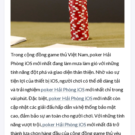
Trong cộng đồng game thủ Việt Nam, poker Hải
Phòng iOS mới nhất đang làm mưa làm gió với những
tính năng đột phá và giao diện thân thiện. Nhờ vào sự
tiện lợi của thiết bị iOS, người chơi có thể dễ dàng tải
và trải nghiệm
poker Hải Phòng iOS
mới nhất chỉ trong
vài phút. Đặc biệt,
poker Hải Phòng iOS
mới nhất còn
cập nhật các giải đấu hấp dẫn và hệ thống bảo mật
cao, đảm bảo sự an toàn cho người chơi. Với những tính
năng vượt trội,
poker Hải Phòng iOS
mới nhất đã trở
thành lựa chọn hàng đầu của cộng đồng game thủ yêu