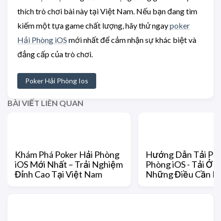
thích trò chơi bài này tại Việt Nam. Nếu bạn đang tìm
kiếm một tựa game chất lượng, hãy thử ngay
poker
Hải Phòng iOS
mới nhất để cảm nhận sự khác biệt và
đẳng cấp của trò chơi.
Poker Hải Phòng Ios
BÀI VIẾT LIÊN QUAN
Khám Phá Poker Hải Phòng
Hướng Dẫn Tải Pok
iOS Mới Nhất – Trải Nghiệm
Phòng iOS - Tải Ở Đ
Đỉnh Cao Tại Việt Nam
Những Điều Cần Bi