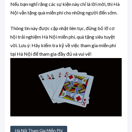
Nếu bạn nghĩ rằng các sự kiện này chỉ là lời mời, thì Hà
Nội vẫn tặng quà miễn phí cho những người đến sớm.
Thông tin này được cập nhật liên tục, đừng bỏ lỡ cơ
hội trải nghiệm Hà Nội miễn phí, quà tặng siêu tuyệt
vời. Lưu ý: Hãy kiểm tra kỹ về việc tham gia miễn phí
tại Hà Nội để tham gia đầy đủ và vui vẻ!
Hà Nội Tham Gia Miễn Phí