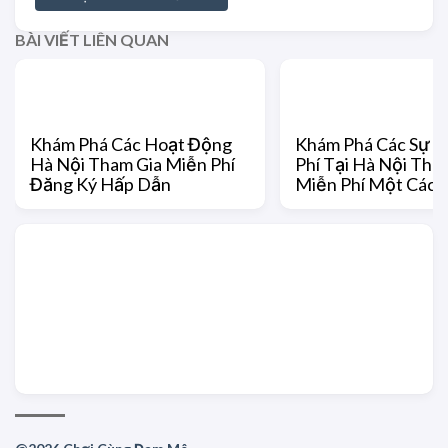
BÀI VIẾT LIÊN QUAN
Khám Phá Các Hoạt Động
Khám Phá Các Sự K
Hà Nội Tham Gia Miễn Phí
Phí Tại Hà Nội Tha
Đăng Ký Hấp Dẫn
Miễn Phí Một Cách