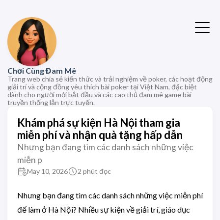
Chơi Cùng Đam Mê
Trang web chia sẻ kiến thức và trải nghiệm về poker, các hoạt động
giải trí và cộng đồng yêu thích bài poker tại Việt Nam, đặc biệt
dành cho người mới bắt đầu và các cao thủ đam mê game bài
truyền thống lẫn trực tuyến.
Khám phá sự kiện Hà Nội tham gia
miễn phí và nhận quà tặng hấp dẫn
Nhưng bạn đang tìm các danh sách những việc
miễn p
May 10, 2026
2 phút đọc
Nhưng bạn đang tìm các danh sách những việc miễn phí
để làm ở Hà Nội? Nhiều sự kiện về giải trí, giáo dục