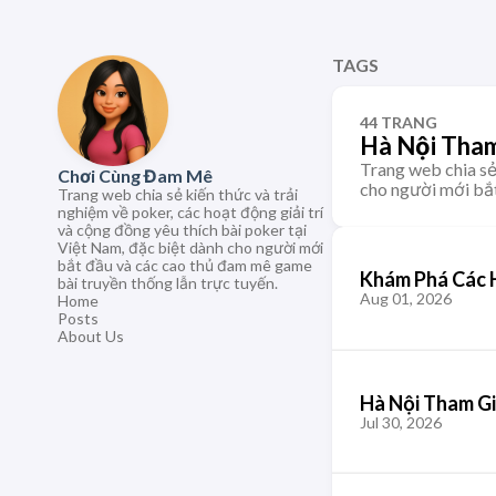
TAGS
44 TRANG
Hà Nội Tham
Trang web chia sẻ
Chơi Cùng Đam Mê
cho người mới bắt
Trang web chia sẻ kiến thức và trải
nghiệm về poker, các hoạt động giải trí
và cộng đồng yêu thích bài poker tại
Việt Nam, đặc biệt dành cho người mới
bắt đầu và các cao thủ đam mê game
Khám Phá Các H
bài truyền thống lẫn trực tuyến.
Aug 01, 2026
Home
Posts
About Us
Hà Nội Tham Gi
Jul 30, 2026