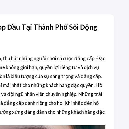
op Đầu Tại Thành Phố Sôi Động
n, thu hút những người chơi cá cược đẳng cấp. Đặc
e không giới hạn, quyền lợi riêng tư và dịch vụ
còn là biểu tượng của sự sang trọng và đẳng cấp.
hoải mái nhất cho những khách hàng đặc quyền. Hồ
g và đội ngũ nhân viên chuyên nghiệp. Những trải
và đẳng cấp dành riêng cho họ. Khi nhắc đến hồ
ần thưởng xứng đáng dành cho những khách hàng đặc