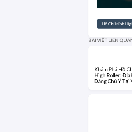
Hồ Chí Minh Hig
BÀI VIẾT LIÊN QUA
Khám Phá Hồ Ch
High Roller: Địa
Đáng Chú Ý Tại