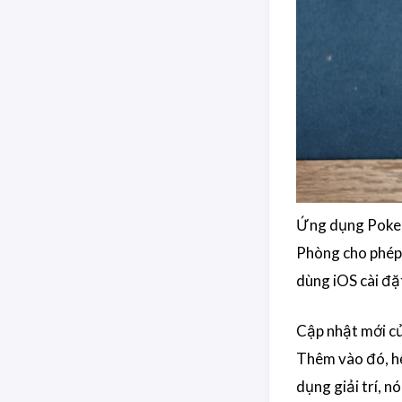
Ứng dụng Poker 
Phòng cho phép 
dùng iOS cài đặ
Cập nhật mới củ
Thêm vào đó, hệ
dụng giải trí, 