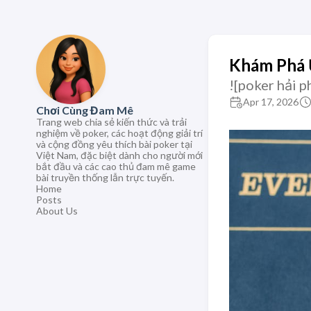
Khám Phá 
![poker hải 
Apr 17, 2026
Chơi Cùng Đam Mê
Trang web chia sẻ kiến thức và trải
nghiệm về poker, các hoạt động giải trí
và cộng đồng yêu thích bài poker tại
Việt Nam, đặc biệt dành cho người mới
bắt đầu và các cao thủ đam mê game
bài truyền thống lẫn trực tuyến.
Home
Posts
About Us