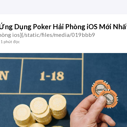
Ứng Dụng Poker Hải Phòng iOS Mới Nhấ
phòng ios](/static/files/media/019bbb9
1 phút đọc