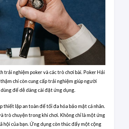
 trải nghiệm poker và các trò chơi bài. Poker Hải
thậm chí còn cung cấp trải nghiệm giúp người
i dùng để dễ dàng cài đặt ứng dụng.
thiết lập an toàn để tối đa hóa bảo mật cá nhân.
 trò chuyện trong khi chơi. Không chỉ là một ứng
g xã hội của bạn. Ứng dụng còn thúc đẩy một cộng