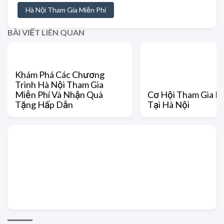
Hà Nội Tham Gia Miễn Phí
BÀI VIẾT LIÊN QUAN
Khám Phá Các Chương
Trình Hà Nội Tham Gia
Miễn Phí Và Nhận Quà
Cơ Hội Tham Gia M
Tặng Hấp Dẫn
Tại Hà Nội