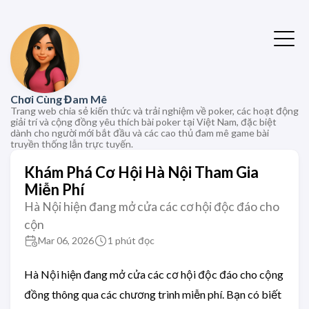
Chơi Cùng Đam Mê
Trang web chia sẻ kiến thức và trải nghiệm về poker, các hoạt động
giải trí và cộng đồng yêu thích bài poker tại Việt Nam, đặc biệt
dành cho người mới bắt đầu và các cao thủ đam mê game bài
truyền thống lẫn trực tuyến.
Khám Phá Cơ Hội Hà Nội Tham Gia
Miễn Phí
Hà Nội hiện đang mở cửa các cơ hội độc đáo cho
cộn
Mar 06, 2026
1 phút đọc
Hà Nội hiện đang mở cửa các cơ hội độc đáo cho cộng
đồng thông qua các chương trình miễn phí. Bạn có biết