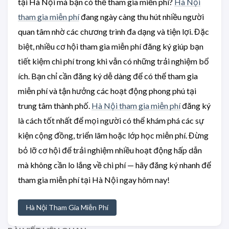
tại Hà Nội mà bạn có thể tham gia miễn phí?
Hà Nội
tham gia miễn phí
đang ngày càng thu hút nhiều người
quan tâm nhờ các chương trình đa dạng và tiện lợi. Đặc
biệt, nhiều cơ hội tham gia miễn phí đăng ký giúp bạn
tiết kiệm chi phí trong khi vẫn có những trải nghiệm bổ
ích. Bạn chỉ cần đăng ký dễ dàng để có thể tham gia
miễn phí và tận hưởng các hoạt động phong phú tại
trung tâm thành phố.
Hà Nội tham gia miễn phí
đăng ký
là cách tốt nhất để mọi người có thể khám phá các sự
kiện cộng đồng, triển lãm hoặc lớp học miễn phí. Đừng
bỏ lỡ cơ hội để trải nghiệm nhiều hoạt động hấp dẫn
mà không cần lo lắng về chi phí — hãy đăng ký nhanh để
tham gia miễn phí tại Hà Nội ngay hôm nay!
Hà Nội Tham Gia Miễn Phí