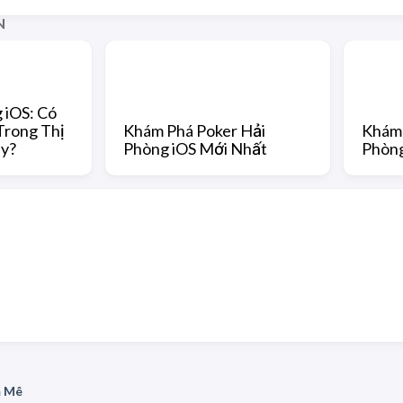
N
 iOS: Có
Trong Thị
Khám Phá Poker Hải
Khám 
y?
Phòng iOS Mới Nhất
Phòng
m Mê