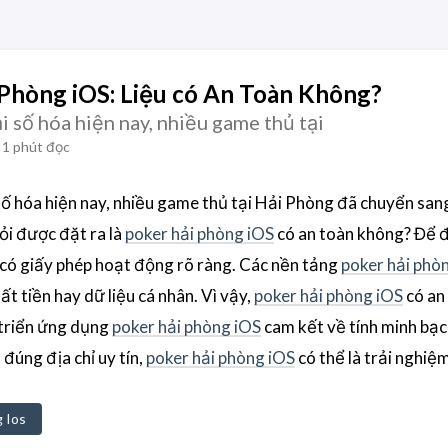
Phòng iOS: Liệu có An Toàn Không?
i số hóa hiện nay, nhiều game thủ tại
1 phút đọc
số hóa hiện nay, nhiều game thủ tại Hải Phòng đã chuyển san
ỏi được đặt ra là
poker hải phòng iOS
có an toàn không? Để đ
, có giấy phép hoạt động rõ ràng. Các nền tảng
poker hải phò
ất tiền hay dữ liệu cá nhân. Vì vậy,
poker hải phòng iOS
có an
 triển ứng dụng
poker hải phòng iOS
cam kết về tính minh bạc
n đúng địa chỉ uy tín,
poker hải phòng iOS
có thể là trải nghiệm
 Ios