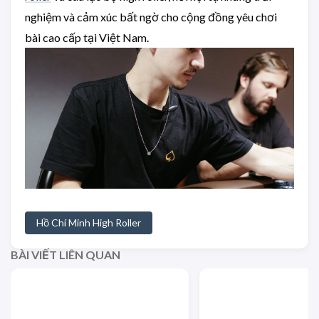
nghiệm và cảm xúc bất ngờ cho cộng đồng yêu chơi
bài cao cấp tại Việt Nam.
Hồ Chí Minh High Roller
BÀI VIẾT LIÊN QUAN