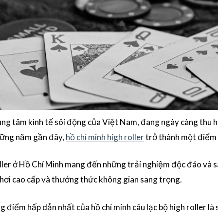
ung tâm kinh tế sôi động của Việt Nam, đang ngày càng thu h
hững năm gần đây,
hồ chí minh high roller
trở thành một điểm d
oller ở Hồ Chí Minh mang đến những trải nghiệm độc đáo và sa
hơi cao cấp và thưởng thức không gian sang trọng.
 điểm hấp dẫn nhất của hồ chí minh câu lạc bộ high roller là 