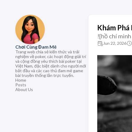
Khám Phá 
![hồ chí minh
Jun 22, 2026
Chơi Cùng Đam Mê
Trang web chia sẻ kiến thức và trải
nghiệm về poker, các hoạt động giải trí
và cộng đồng yêu thích bài poker tại
Việt Nam, đặc biệt dành cho người mới
bắt đầu và các cao thủ đam mê game
bài truyền thống lẫn trực tuyến.
Home
Posts
About Us