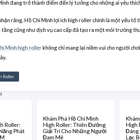
inh đang trở thành điểm đến lý tưởng cho những ai yêu thíc
ận rằng, Hồ Chí Minh lợi ích high roller chính là một yếu tố 
 tầng cũng như dịch vụ cao cấp đã tạo ra một môi trường thuận
í Minh high roller
không chỉ mang lại niềm vui cho người chơi
ây.
h Roller
N
Khám Phá Hồ Chí Minh
Khám 
h Roller:
High Roller: Thiên Đường
High 
 Năng Phát
Giải Trí Cho Những Người
Đáng 
CM
Đam Mê
Lạc B