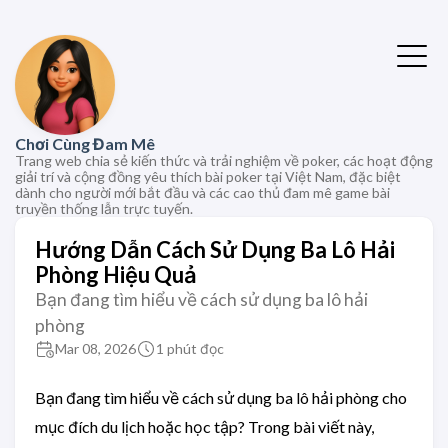
Chơi Cùng Đam Mê
Trang web chia sẻ kiến thức và trải nghiệm về poker, các hoạt động
giải trí và cộng đồng yêu thích bài poker tại Việt Nam, đặc biệt
dành cho người mới bắt đầu và các cao thủ đam mê game bài
truyền thống lẫn trực tuyến.
Hướng Dẫn Cách Sử Dụng Ba Lô Hải
Phòng Hiệu Quả
Bạn đang tìm hiểu về cách sử dụng ba lô hải
phòng
Mar 08, 2026
1 phút đọc
Bạn đang tìm hiểu về cách sử dụng ba lô hải phòng cho
mục đích du lịch hoặc học tập? Trong bài viết này,