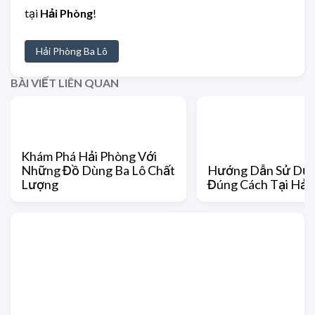
tại
Hải Phòng
!
Hải Phòng Ba Lô
BÀI VIẾT LIÊN QUAN
Khám Phá Hải Phòng Với
Những Đồ Dùng Ba Lô Chất
Hướng Dẫn Sử Dụn
Lượng
Đúng Cách Tại Hải