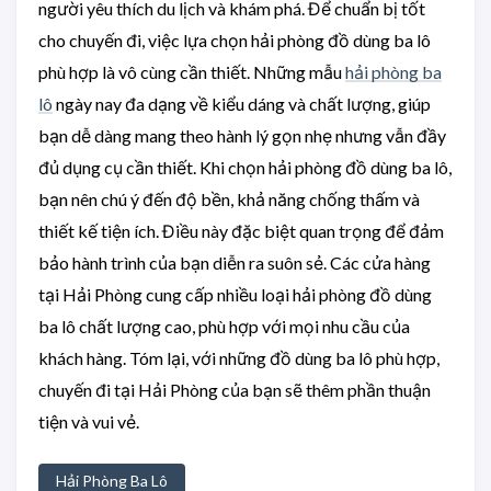
người yêu thích du lịch và khám phá. Để chuẩn bị tốt
cho chuyến đi, việc lựa chọn hải phòng đồ dùng ba lô
phù hợp là vô cùng cần thiết. Những mẫu
hải phòng ba
lô
ngày nay đa dạng về kiểu dáng và chất lượng, giúp
bạn dễ dàng mang theo hành lý gọn nhẹ nhưng vẫn đầy
đủ dụng cụ cần thiết. Khi chọn hải phòng đồ dùng ba lô,
bạn nên chú ý đến độ bền, khả năng chống thấm và
thiết kế tiện ích. Điều này đặc biệt quan trọng để đảm
bảo hành trình của bạn diễn ra suôn sẻ. Các cửa hàng
tại Hải Phòng cung cấp nhiều loại hải phòng đồ dùng
ba lô chất lượng cao, phù hợp với mọi nhu cầu của
khách hàng. Tóm lại, với những đồ dùng ba lô phù hợp,
chuyến đi tại Hải Phòng của bạn sẽ thêm phần thuận
tiện và vui vẻ.
Hải Phòng Ba Lô