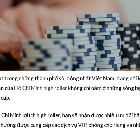
t trong những thành phố sôi động nhất Việt Nam, đang nổi 
dẫn của
Hồ Chí Minh high roller
không chỉ nằm ở những sòng bạc
 cấp.
 Chí Minh lợi ích high roller, bạn sẽ nhận được nhiều ưu đãi
r thường được cung cấp các dịch vụ VIP, phòng chờ riêng và n