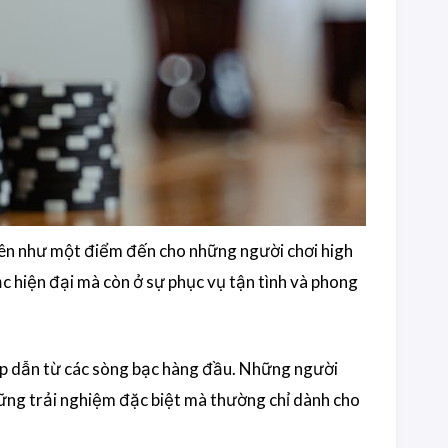
lên như một điểm đến cho những người chơi high
 hiện đại mà còn ở sự phục vụ tận tình và phong
 hấp dẫn từ các sòng bạc hàng đầu. Những người
hững trải nghiệm đặc biệt mà thường chỉ dành cho