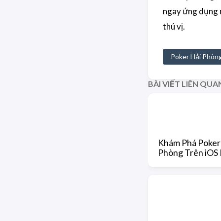
ngay ứng dụng n
thú vị.
Poker Hải Phòng
BÀI VIẾT LIÊN QUA
Khám Phá Poker
Phòng Trên iOS