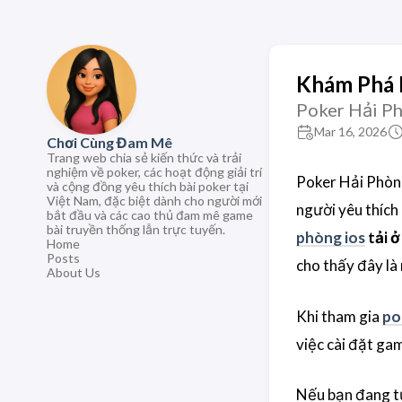
Khám Phá 
Poker Hải Ph
Mar 16, 2026
Chơi Cùng Đam Mê
Trang web chia sẻ kiến thức và trải
nghiệm về poker, các hoạt động giải trí
Poker Hải Phòng
và cộng đồng yêu thích bài poker tại
Việt Nam, đặc biệt dành cho người mới
người yêu thích
bắt đầu và các cao thủ đam mê game
bài truyền thống lẫn trực tuyến.
phòng ios
tải ở
Home
Posts
cho thấy đây là
About Us
Khi tham gia
po
việc cài đặt ga
Nếu bạn đang tự