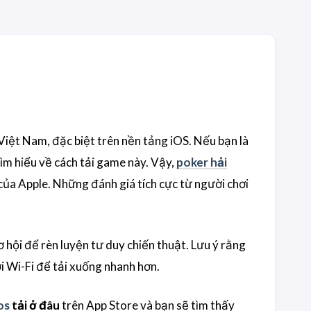
Việt Nam, đặc biệt trên nền tảng iOS. Nếu bạn là
tìm hiểu về cách tải game này. Vậy,
poker hải
của Apple. Những đánh giá tích cực từ người chơi
cơ hội để rèn luyện tư duy chiến thuật. Lưu ý rằng
i Wi-Fi để tải xuống nhanh hơn.
os
tải ở đâu
trên App Store và bạn sẽ tìm thấy