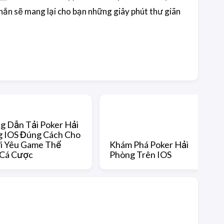
hắn sẽ mang lại cho bạn những giây phút thư giãn
 Dẫn Tải Poker Hải
 IOS Đúng Cách Cho
i Yêu Game Thể
Khám Phá Poker Hải
 Cá Cược
Phòng Trên IOS