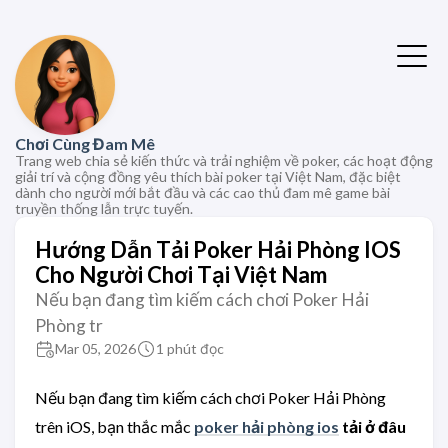
Chơi Cùng Đam Mê
Trang web chia sẻ kiến thức và trải nghiệm về poker, các hoạt động
giải trí và cộng đồng yêu thích bài poker tại Việt Nam, đặc biệt
dành cho người mới bắt đầu và các cao thủ đam mê game bài
truyền thống lẫn trực tuyến.
Hướng Dẫn Tải Poker Hải Phòng IOS
Cho Người Chơi Tại Việt Nam
Nếu bạn đang tìm kiếm cách chơi Poker Hải
Phòng tr
Mar 05, 2026
1 phút đọc
Nếu bạn đang tìm kiếm cách chơi Poker Hải Phòng
trên iOS, bạn thắc mắc
poker hải phòng ios
tải ở đâu