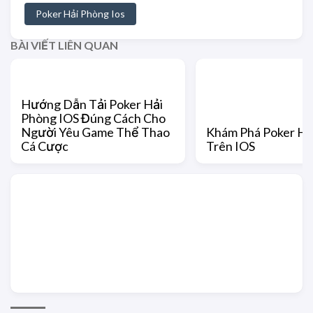
Poker Hải Phòng Ios
BÀI VIẾT LIÊN QUAN
Hướng Dẫn Tải Poker Hải
Phòng IOS Đúng Cách Cho
Người Yêu Game Thể Thao
Khám Phá Poker Hả
Cá Cược
Trên IOS