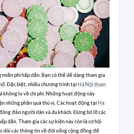
 miễn phí hấp dẫn. Bạn có thể dễ dàng tham gia
ố. Đặc biệt, nhiều chương trình tại
Hà Nội tham
à không lo về chi phí. Những hoạt động này
hận những phần quà thú vị. Các hoạt động tại
Hà
 đông đảo người dân và du khách. Đừng bỏ lỡ các
ấp dẫn. Tham gia các sự kiện này còn là cơ hội
o dõi các thông tin về đời sống cộng đồng để