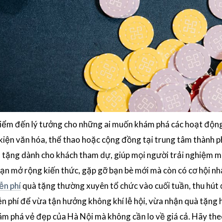
điểm đến lý tưởng cho những ai muốn khám phá các hoạt động
 kiện văn hóa, thể thao hoặc cộng đồng tại trung tâm thành ph
 tặng dành cho khách tham dự, giúp mọi người trải nghiệm m
bạn mở rộng kiến thức, gặp gỡ bạn bè mới mà còn có cơ hội n
ễn phí
quà tặng thường xuyên tổ chức vào cuối tuần, thu hút
ễn phí để vừa tận hưởng không khí lễ hội, vừa nhận quà tặng h
ám phá vẻ đẹp của Hà Nội mà không cần lo về giá cả. Hãy the