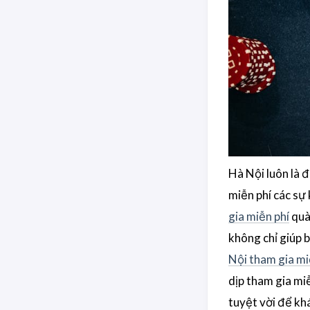
Hà Nội luôn là 
miễn phí các sự
gia miễn phí
quà
không chỉ giúp 
Nội tham gia mi
dịp tham gia mi
tuyệt vời để kh