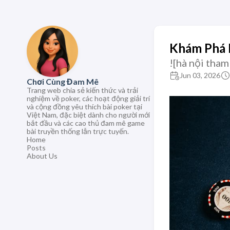
Khám Phá 
![hà nội tham
Jun 03, 2026
Chơi Cùng Đam Mê
Trang web chia sẻ kiến thức và trải
nghiệm về poker, các hoạt động giải trí
và cộng đồng yêu thích bài poker tại
Việt Nam, đặc biệt dành cho người mới
bắt đầu và các cao thủ đam mê game
bài truyền thống lẫn trực tuyến.
Home
Posts
About Us