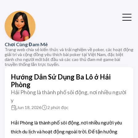
Chơi Cùng Đam Mê
Trang web chia sẻ kiến thức và trải nghiệm về poker, các hoạt động
giải trí và cộng đồng yêu thích bài poker tại Việt Nam, đặc biệt
dành cho người mới bắt đầu và các cao thủ đam mê game bài
truyền thống lẫn trực tuyến.
Hướng Dẫn Sử Dụng Ba Lô ở Hải
Phòng
Hải Phòng là thành phố sôi động, nơi nhiều người
y
Jun 18, 2026
2 phút đọc
Hải Phòng là thành phố sôi động, nơi nhiều người yêu
thích du lịch và hoạt động ngoài trời. Để tận hưởng