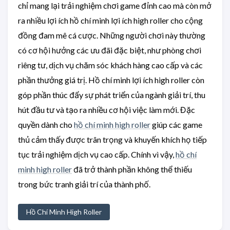
chỉ mang lại trải nghiệm chơi game đỉnh cao mà còn mở
ra nhiều lợi ích hồ chí minh lợi ích high roller cho cộng
đồng đam mê cá cược. Những người chơi này thường
có cơ hội hưởng các ưu đãi đặc biệt, như phòng chơi
riêng tư, dịch vụ chăm sóc khách hàng cao cấp và các
phần thưởng giá trị. Hồ chí minh lợi ích high roller còn
góp phần thúc đẩy sự phát triển của ngành giải trí, thu
hút đầu tư và tạo ra nhiều cơ hội việc làm mới. Đặc
quyền dành cho
hồ chí minh high roller
giúp các game
thủ cảm thấy được trân trọng và khuyến khích họ tiếp
tục trải nghiệm dịch vụ cao cấp. Chính vì vậy,
hồ chí
minh high roller
đã trở thành phần không thể thiếu
trong bức tranh giải trí của thành phố.
Hồ Chí Minh High Roller