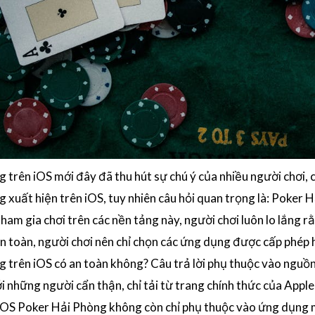
 trên iOS mới đây đã thu hút sự chú ý của nhiều người chơi
 xuất hiện trên iOS, tuy nhiên câu hỏi quan trọng là: Poker 
tham gia chơi trên các nền tảng này, người chơi luôn lo lắng r
 toàn, người chơi nên chỉ chọn các ứng dụng được cấp phép 
 trên iOS có an toàn không? Câu trả lời phụ thuộc vào nguồn
ới những người cẩn thận, chỉ tải từ trang chính thức của Appl
iOS Poker Hải Phòng không còn chỉ phụ thuộc vào ứng dụng m