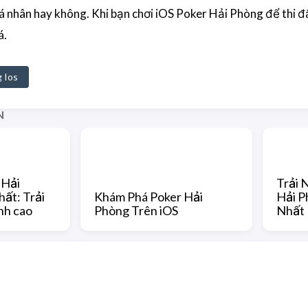
cá nhân hay không. Khi bạn chơi iOS Poker Hải Phòng để thi đ
á.
 Ios
N
 Hải
Trải 
hất: Trải
Khám Phá Poker Hải
Hải P
nh cao
Phòng Trên iOS
Nhất