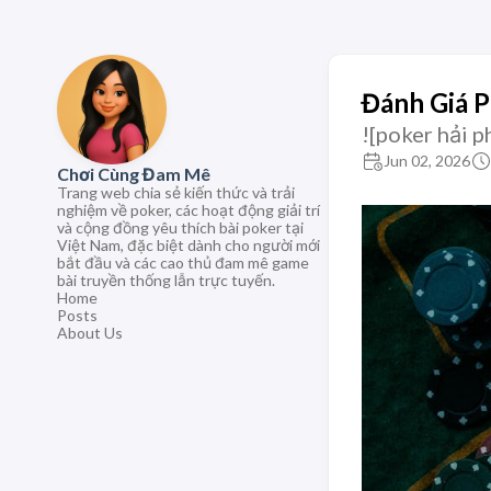
Đánh Giá P
![poker hải 
Jun 02, 2026
Chơi Cùng Đam Mê
Trang web chia sẻ kiến thức và trải
nghiệm về poker, các hoạt động giải trí
và cộng đồng yêu thích bài poker tại
Việt Nam, đặc biệt dành cho người mới
bắt đầu và các cao thủ đam mê game
bài truyền thống lẫn trực tuyến.
Home
Posts
About Us