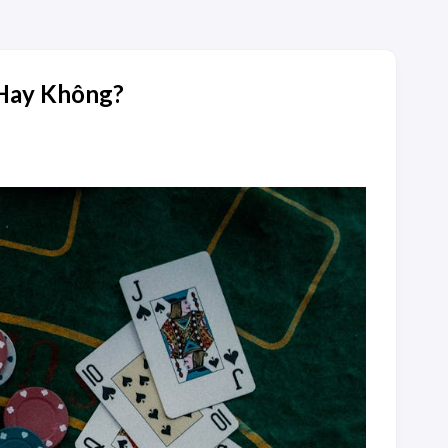
 Hay Không?