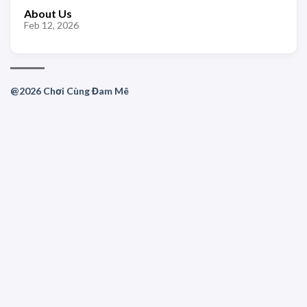
About Us
Feb 12, 2026
@2026 Chơi Cùng Đam Mê