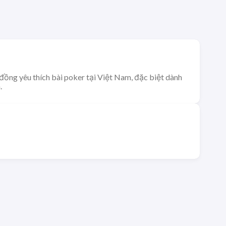
 đồng yêu thích bài poker tại Việt Nam, đặc biệt dành
.