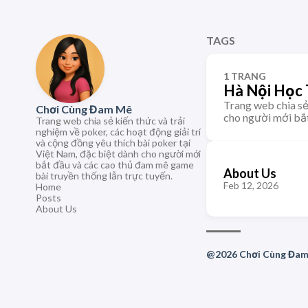
TAGS
1 TRANG
Hà Nội Học 
Trang web chia sẻ
Chơi Cùng Đam Mê
cho người mới bắt
Trang web chia sẻ kiến thức và trải
nghiệm về poker, các hoạt động giải trí
và cộng đồng yêu thích bài poker tại
Việt Nam, đặc biệt dành cho người mới
bắt đầu và các cao thủ đam mê game
About Us
bài truyền thống lẫn trực tuyến.
Feb 12, 2026
Home
Posts
About Us
@2026 Chơi Cùng Đa